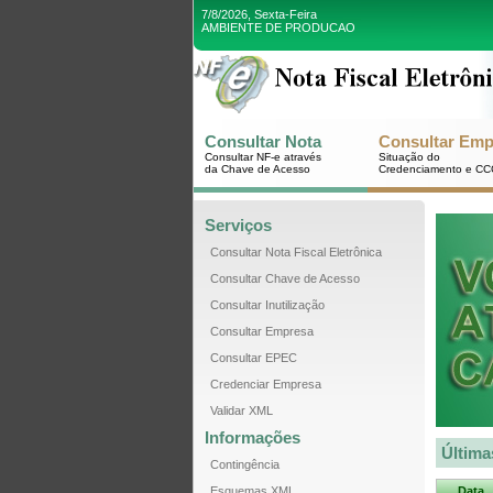
7/8/2026, Sexta-Feira
AMBIENTE DE PRODUCAO
Consultar Nota
Consultar Emp
Consultar NF-e através
Situação do
da Chave de Acesso
Credenciamento e CC
Serviços
Consultar Nota Fiscal Eletrônica
Consultar Chave de Acesso
Consultar Inutilização
Consultar Empresa
Consultar EPEC
Credenciar Empresa
Validar XML
Informações
Última
Contingência
Esquemas XML
Data