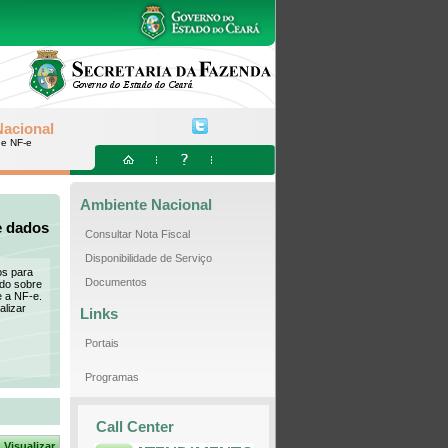
acional
de NF-e
Ambiente Nacional
e dados
Consultar Nota Fiscal
Disponibilidade de Serviço
os para
Documentos
do sobre
e a NF-e.
alizar
Links
Portais
Programas
Call Center
Visualizar