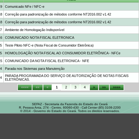
19
Comunicado NFe / NFC-e
18
Correção para padronização de métodos conforme NT2016.002 v1.42
18
Correção para padronização de métodos conforme NT2016.002 v1.42
17
Ambiente de Homologação Indisponível
16
COMUNICADO NOTA FISCAL ELETRONICA
15
Teste Piloto NFC-e (Nota Fiscal de Consumidor Eletrônica)
15
HOMOLOGAÇÃO NOTA FISCAL AO CONSUMIDOR ELETRÔNICA - NFCe
15
COMUNICADO DA NOTA FISCAL ELETRONICA - NFE
14
Parada nos Sistemas para Manutenção
PARADA PROGRAMADA DO SERVIÇO DE AUTORIZAÇÃO DE NOTAS FISCAIS
14
ELETRÔNICAS.
««««
««
«
1
2
3
4
»
»»
»»»»
SEFAZ - Secretaria da Fazenda do Estado do Ceará
R. Pessoa Anta, 274 - Centro, 60060-430 - Call Center (85) 3108-2200
© 2014 - Governo do Estado do Ceará. Todos os direitos reservados.