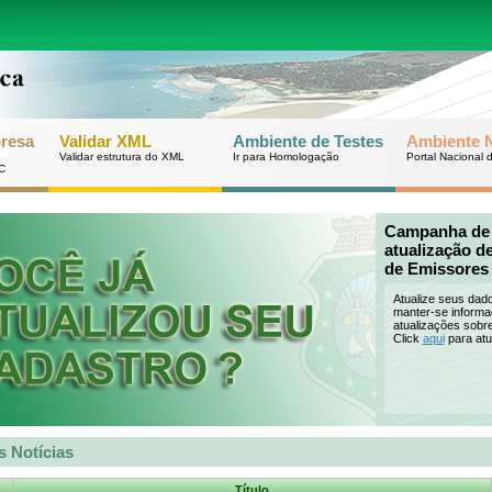
resa
Validar XML
Ambiente de Testes
Ambiente N
Validar estrutura do XML
Ir para Homologação
Portal Nacional 
C
Campanha de
atualização d
de Emissores
Atualize seus dad
manter-se informa
atualizações sobr
Click
aqui
para atu
s Notícias
Título