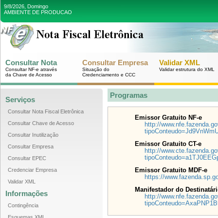
9/8/2026, Domingo
AMBIENTE DE PRODUCAO
Consultar Nota
Consultar Empresa
Validar XML
Consultar NF-e através
Situação do
Validar estrutura do XML
da Chave de Acesso
Credenciamento e CCC
Programas
Serviços
Consultar Nota Fiscal Eletrônica
Emissor Gratuito NF-e
Consultar Chave de Acesso
http://www.nfe.fazenda.go
tipoConteudo=Jd9VnWm
Consultar Inutilização
Emissor Gratuito CT-e
Consultar Empresa
http://www.cte.fazenda.go
tipoConteudo=a1TJ0EEG
Consultar EPEC
Credenciar Empresa
Emissor Gratuito MDF-e
https://www.fazenda.sp.g
Validar XML
Manifestador do Destinatár
Informações
http://www.nfe.fazenda.go
tipoConteudo=AxaPNP1B
Contingência
Esquemas XML