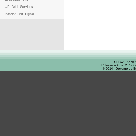
URL Web Services
Instalar Cert. Digital
SEFAZ - Secret
R. Pessoa Anta, 274 - C
© 2014 - Governo do Es